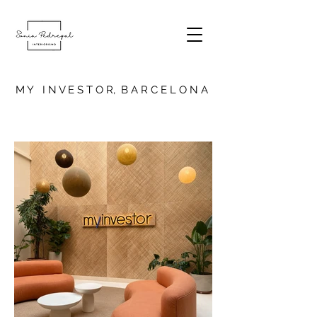
M Y I N V E S T O R, B A R C E L O N A